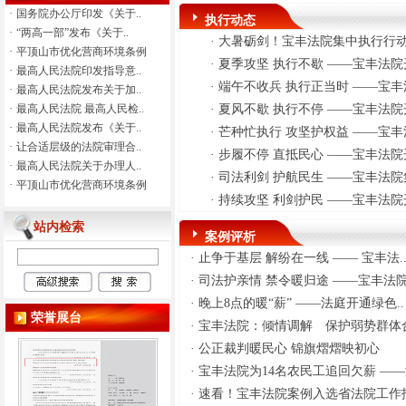
信息公示平台，明确“信用中
·
国务院办公厅印发《关于..
执行动态
国”网站集中公示各类公共信用信
·
“两高一部”发布《关于..
·
大暑砺剑！宝丰法院集中执行行
息。二是完善失信信息分类标
·
平顶山市优化营商环境条例
·
夏季攻坚 执行不歇 ——宝丰法
准，将失信信息分为“轻微、一
·
最高人民法院印发指导意..
般、严重”三类，并明确相应公示
·
端午不收兵 执行正当时 ——宝
·
最高人民法院发布关于加..
期限。三是明确信用修复申请渠
·
最高人民法院 最高人民检..
·
夏风不歇 执行不停 ——宝丰法
道，“信用中国”网站接受各类需
·
最高人民法院发布《关于..
·
芒种忙执行 攻坚护权益 ——宝
信用主体主动提出的信用修复申
·
让合适层级的法院审理合..
·
步履不停 直抵民心 ——宝丰法
请，各地政务服务大厅设置线下
·
最高人民法院关于办理人..
服务窗口。四是简化信用修复申
·
司法利剑 护航民生 ——宝丰法
·
平顶山市优化营商环境条例
请材料，鼓励行业主管部门通过
·
持续攻坚 利剑护民 ——宝丰法
本部门信息系统直接获取证明材
站内检索
料。五是压实信用修复办理责
案例评析
任，按照“谁认定、谁修复”原则
·
止争于基层 解纷在一线 —— 宝丰法.
开展修复工作。六是明确信用修
·
司法护亲情 禁令暖归途 ——宝丰法院.
复办理期限，一般应当自收到信
用修复申请之日起10个工作日内
·
晚上8点的暖“薪” ——法庭开通绿色..
荣誉展台
反馈修复结果。七是同步更新信
·
宝丰法院：倾情调解 保护弱势群体合
用修复结果，依法依规解除相应
·
公正裁判暖民心 锦旗熠熠映初心
失信惩戒措施。八是健全异议申
·
宝丰法院为14名农民工追回欠薪 ——源
诉处理机制，及时处理异议申
诉。九是协同推动破产重整、破
·
速看！宝丰法院案例入选省法院工作