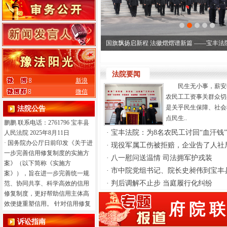
公开 2026年宝丰县人民法院部门
预算表
·
宝丰县人民法院2024年度省直部
门决算公开说明
·
经河南省财政厅批准，我院对2
国旗飘扬启新程 法徽熠熠谱新篇 ——宝丰法院
台公务用车拟进行公开报废处
置。有意参与报废回收的公司，
请于2025年8月18日前提交公司资
法院要闻
新浪
质材料，进行报名，在审查合格
民生无小事，薪安
微信
后通知参与公司进行公开竞价，
农民工工资事关群众切
并根据报价情况确定最终报废回
是关乎民生保障、社会
法院公告
收公司。 特此公告。 联系人：孙
点民生..
鹏鹏 联系电话：2761796 宝丰县
·
宝丰法院：为8名农民工讨回“血汗钱”
人民法院 2025年8月11日
·
国务院办公厅日前印发《关于进
·
现役军属工伤被拒赔，企业告了人社局
一步完善信用修复制度的实施方
·
八一慰问送温情 司法拥军护戎装
案》（以下简称《实施方
·
市中院党组书记、院长史昶伟到宝丰县
案》），旨在进一步完善统一规
·
判后调解不止步 当庭履行化纠纷
范、协同共享、科学高效的信用
修复制度，更好帮助信用主体高
效便捷重塑信用。 针对信用修复
府 院 联
难点堵点问题，《实施方案》提
诉讼指南
出十项重点任务。一是统一信用