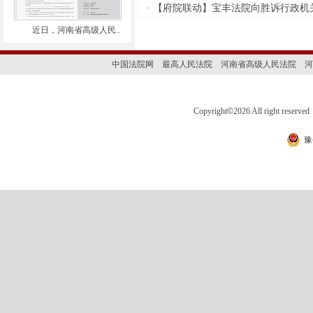
产和解企业高效修复信用，保障
·
【府院联动】宝丰法院向胜诉行政机关
企业正常经营和后续发展。十是
近日，河南省高级人民..
规范征信机构使用信用信息行
为，强化征信业务全流程数据质
量管控，提升数据准确性、及时
中国法院网
最高人民法院
河南省高级人民法院
河
性。 《实施方案》强调，各有关
部门要做好信用修复相关制度规
定立改废释工作，按照“信用中
Copyright
©
2026 All right 
国”网站数据标准建设完善本部门
信息系统，定期核实信用修复结
豫
果准确性。要加强对信用修复工
作的统筹协调，按照“高效办成一
件事”要求，在受理办理、更新反
馈、异议处理等工作中强化部门
协同，加大信用信息归集共享力
度，不断提升信用修复工作质
效。
·
为依法惩治拒不执行判决、裁定
犯罪，确保人民法院判决、裁定
依法执行，切实维护当事人合法
权益，根据相关法律及立法解
释、司法解释规定，最高人民法
院、最高人民检察院、公安部于